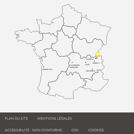
GENÈVE
ANNECY
LYON
CLERMONT-
FERRAND
BORDEAUX
GRENOBLE
PLAN DU SITE
MENTIONS LÉGALES
ACCESSIBILITÉ : NON CONFORME
CGV
COOKIES