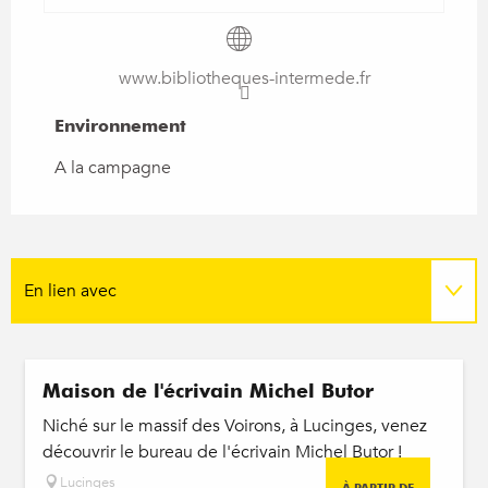
www.bibliotheques-intermede.fr
Environnement
Environnement
A la campagne
En lien avec
Adresse utile
Maison de l'écrivain Michel Butor
Sur place
Niché sur le massif des Voirons, à Lucinges, venez
découvrir le bureau de l'écrivain Michel Butor !
Lucinges