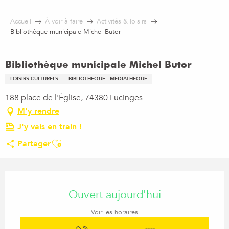
Aller
au
Accueil
À voir à faire
Activités & loisirs
contenu
Bibliothèque municipale Michel Butor
principal
Bibliothèque municipale Michel Butor
LOISIRS CULTURELS
BIBLIOTHÈQUE - MÉDIATHÈQUE
188 place de l'Église, 74380 Lucinges
M'y rendre
J'y vais en train !
Ajouter aux favoris
Partager
Ouverture et coordonnées
Ouvert aujourd'hui
Voir les horaires