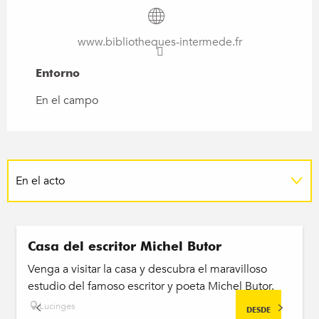
www.bibliotheques-intermede.fr
Entorno
Entorno
En el campo
En el acto
Casa del escritor Michel Butor
Venga a visitar la casa y descubra el maravilloso
estudio del famoso escritor y poeta Michel Butor.
Lucinges
DESDE