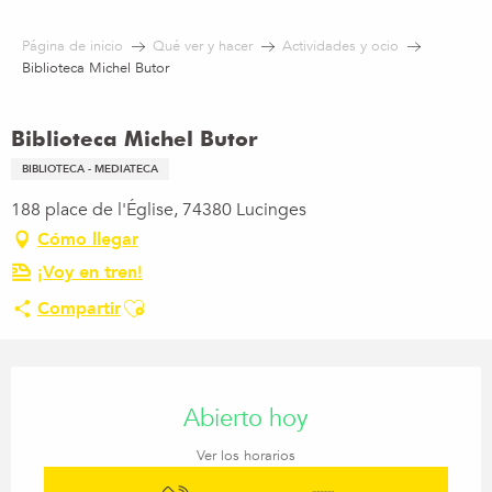
Aller
au
Página de inicio
Qué ver y hacer
Actividades y ocio
contenu
Biblioteca Michel Butor
principal
Biblioteca Michel Butor
BIBLIOTECA - MEDIATECA
188 place de l'Église, 74380 Lucinges
Cómo llegar
¡Voy en tren!
Ajouter aux favoris
Compartir
Horarios y datos de contacto
Abierto hoy
Ver los horarios