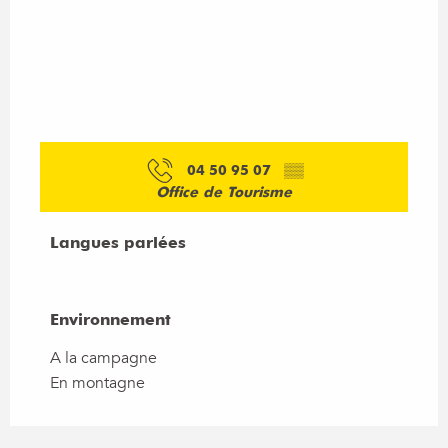
04 50 95 07
▒▒
Office de Tourisme
Langues parlées
Langues parlées
Environnement
Environnement
A la campagne
En montagne