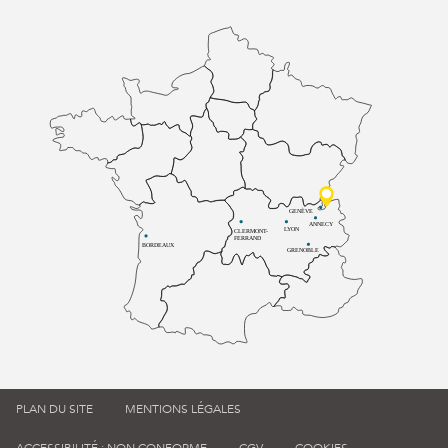
GENÈVE
ANNECY
LYON
CLERMONT-
FERRAND
BORDEAUX
GRENOBLE
PLAN DU SITE
MENTIONS LÉGALES
ACCESSIBILITÉ : NON CONFORME
CGV
COOKIES