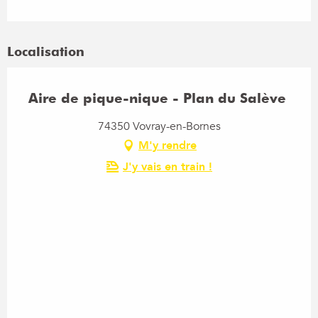
Localisation
Aire de pique-nique - Plan du Salève
74350 Vovray-en-Bornes
M'y rendre
J'y vais en train !