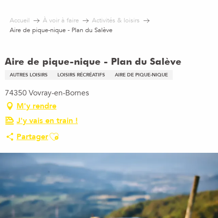
Aller
au
Accueil
À voir à faire
Activités & loisirs
contenu
Aire de pique-nique - Plan du Salève
principal
Aire de pique-nique - Plan du Salève
AUTRES LOISIRS
LOISIRS RÉCRÉATIFS
AIRE DE PIQUE-NIQUE
74350 Vovray-en-Bornes
M'y rendre
J'y vais en train !
Ajouter aux favoris
Partager