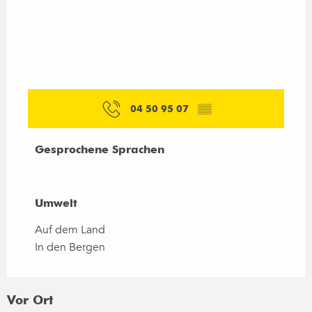
04 50 95 07
▒▒
Gesprochene Sprachen
Gesprochene Sprachen
Umwelt
Umwelt
Auf dem Land
In den Bergen
Vor Ort