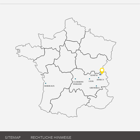
GENÈVE
ANNECY
LYON
CLERMONT-
FERRAND
BORDEAUX
GRENOBLE
SITEMAP
RECHTLICHE HINWEISE