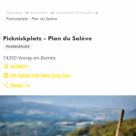
Aller
au
Startseite
Erfoschen
Aktivitäten & Freizeit
contenu
Picknickplatz - Plan du Salève
principal
Picknickplatz - Plan du Salève
PICKNICKPLATZ
74350 Vovray-en-Bornes
Anfahrt
Ich fahre mit dem Zug hin!
Ajouter aux favoris
Teilen