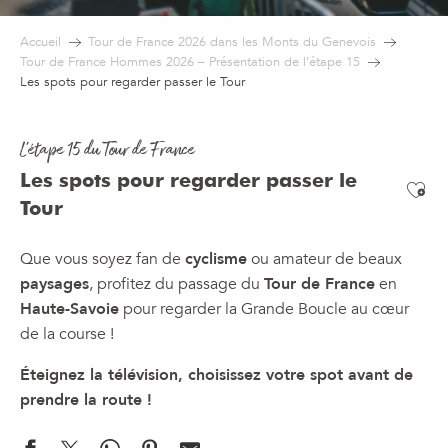
Accueil
Tour de France 2026 dans les Monts du Genevois
Tour de France Hommes 2026 – Présentation de l’étape 15
Les spots pour regarder passer le Tour
L'étape 15 du Tour de France
Les spots pour regarder passer le
Ajo
Tour
Que vous soyez fan de
cyclisme
ou amateur de beaux
paysages
, profitez du passage du
Tour de France
en
Haute-Savoie
pour regarder la Grande Boucle au cœur
de la course !
Éteignez la télévision, choisissez votre spot avant de
prendre la route !