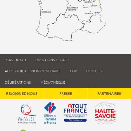
GENÈVE
ANNECY
LYON
CLERMONT-
FERRAND
BORDEAUX
GRENOBLE
PLAN DU SITE
MENTIONS LÉGALES
ACCESSIBILITÉ : NON CONFORME
CGV
COOKIES
DÉLIBÉRATIONS
MÉDIATHÈQUE
REJOIGNEZ-NOUS
PRESSE
PARTENAIRES
Qualité tourisme (s'ouvre dans une nouvelle fenêtre)
Office de tourisme de France (s'ouvre d
Atout France (s'ouvre dans une