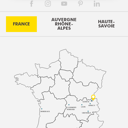
AUVERGNE
HAUTE-
FRANCE
RHÔNE-
SAVOIE
ALPES
GENÈVE
ANNECY
LYON
CLERMONT-
FERRAND
BORDEAUX
GRENOBLE