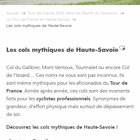
Accueil
Tour de France 2026 dans les Monts du Genevois
Le Tour de France en Haute-Savoie
Les cols mythiques de Haute-Savoie
Ajout
Les cols mythiques de Haute-Savoie
Col du Galibier, Mont Ventoux, Tourmalet ou encore Col
de l’Izoard… Ces noms ne vous sont pas inconnus. Ils
sont même mythiques pour les aficionados du
Tour de
France
. Année après année, ces cols sont des moments
forts pour les
cyclistes professionnels
. Synonymes de
grandeur, d’effort physique mais surtout de dépassement
de soi.
Découvrez les cols mythiques de Haute-Savoie !