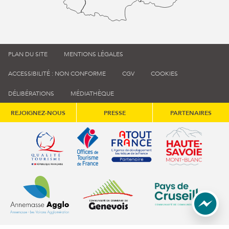
PLAN DU SITE
MENTIONS LÉGALES
ACCESSIBILITÉ : NON CONFORME
CGV
COOKIES
DÉLIBÉRATIONS
MÉDIATHÈQUE
REJOIGNEZ-NOUS
PRESSE
PARTENAIRES
Qualité tourisme (s'ouvre dans une nouvelle fenêtre)
Office de tourisme de France (s'ouvre d
Atout France (s'ouvre dans une
Annemasse Agglo (s'ouvre dans une nouvelle fenêtre)
Communauté de communes du Genévois 
Communauté de commu