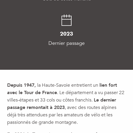
2023
Dernier passage
Depuis 1947,
la Haute-Savoie entretient un
lien fort
avec le Tour de France
. Le département a vu passer 22
villes-étapes et 33 cols ou côtes franchis.
Le dernier
passage remontait à 2023
, avec des routes alpines
déjà très attendues par les amateurs de vélo et les
passionnés de grande montagne.