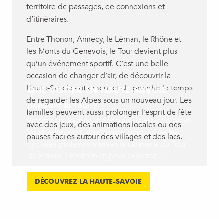
territoire de passages, de connexions et
d’itinéraires.
Entre Thonon, Annecy, le Léman, le Rhône et
les Monts du Genevois, le Tour devient plus
qu’un événement sportif. C’est une belle
occasion de changer d’air, de découvrir la
Haute-Savoie autrement et de prendre le temps
QUE VISITER EN HAUTE-SAVOIE
de regarder les Alpes sous un nouveau jour. Les
pendant le Tour ?
familles peuvent aussi prolonger l’esprit de fête
Profitez du Tour pour découvrir la Haute-Savoie
avec des jeux, des animations locales ou des
Vous venez en Haute-Savoie pour suivre les
pauses faciles autour des villages et des lacs.
cyclistes professionnels et la caravane du Tour
de France ? Profitez-en pour explorez...
DÉCOUVREZ LA HAUTE-SAVOIE