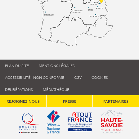
GENÈVE
ANNECY
LYON
CLERMONT-
FERRAND
BORDEAUX
GRENOBLE
PLAN DU SITE
MENTIONS LÉGALES
ACCESSIBILITÉ : NON CONFORME
CGV
COOKIES
DÉLIBÉRATIONS
MÉDIATHÈQUE
REJOIGNEZ-NOUS
PRESSE
PARTENAIRES
Qualité tourisme (s'ouvre dans une nouvelle fenêtre)
Office de tourisme de France (s'ouvre d
Atout France (s'ouvre dans une