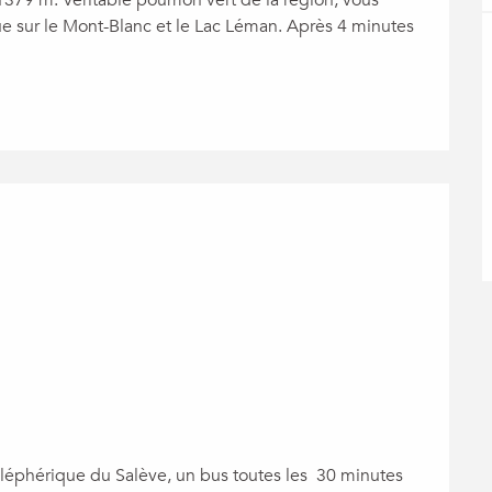
1379 m. Véritable poumon vert de la région, vous 
 sur le Mont-Blanc et le Lac Léman. Après 4 minutes 
éléphérique du Salève, un bus toutes les  30 minutes 
