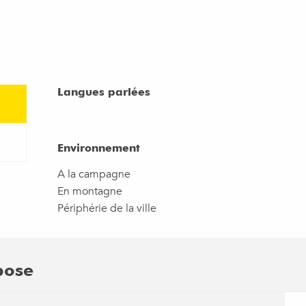
Langues parlées
Langues parlées
Environnement
Environnement
A la campagne
En montagne
Périphérie de la ville
pose