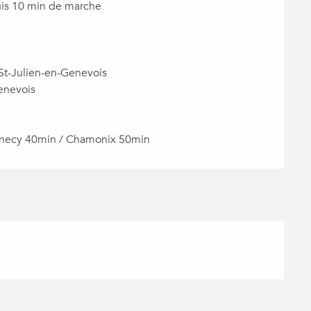
uis 10 min de marche

St-Julien-en-Genevois

enevois

nnecy 40min / Chamonix 50min