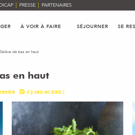
DICAP
PRESSE
PARTENAIRES
AGER
À VOIR À FAIRE
SÉJOURNER
SE RE
 Salève de bas en haut
bas en haut
rendre
J'y vais en train !