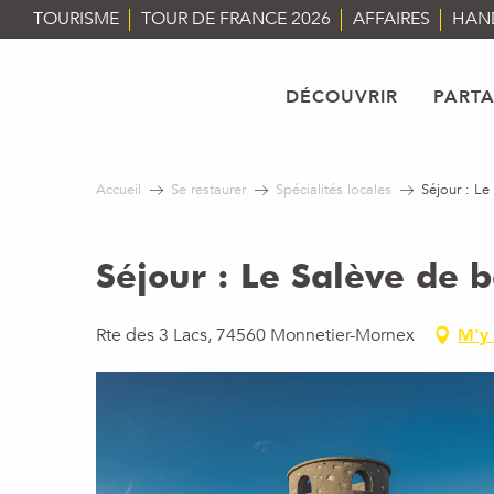
Aller
TOURISME
TOUR DE FRANCE 2026
AFFAIRES
HAN
au
contenu
principal
DÉCOUVRIR
PART
Accueil
Se restaurer
Spécialités locales
Séjour : Le
Séjour : Le Salève de 
Rte des 3 Lacs, 74560 Monnetier-Mornex
M'y 