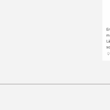
E
m
Là
so