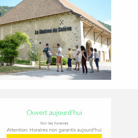
Ouverture et coordon
Ouvert aujourd'hui
Voir les horaires
Attention: Horaires non garantis aujourd'hui