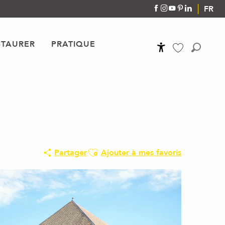
FR
STAURER
PRATIQUE
Accessibilité
Recher
Voir les favoris
Ajouter aux favoris
Partager
Ajouter à mes favoris