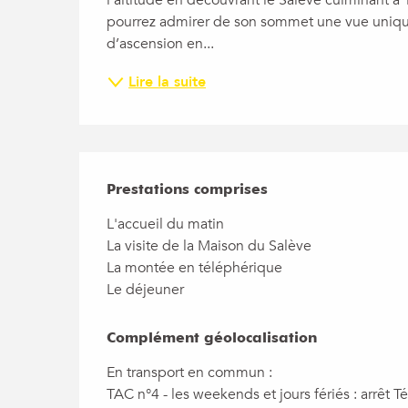
l’altitude en découvrant le Salève culminant à 
pourrez admirer de son sommet une vue unique
d’ascension en...
Lire la suite
Prestations comprises
Prestations comprises
L'accueil du matin

La visite de la Maison du Salève

La montée en téléphérique

Le déjeuner
Complément géolocalisation
Complément géolocalisation
En transport en commun : 

TAC n°4 - les weekends et jours fériés : arrêt T