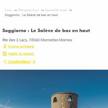
Aller
au
Casa
Mangiare fuori
Specialità locali
contenu
Soggiorno : Le Salève de bas en haut
principal
Soggiorno : Le Salève de bas en haut
Rte des 3 Lacs, 74560 Monnetier-Mornex
Come arrivare
Vado in treno!
Ajouter aux favoris
Condividere