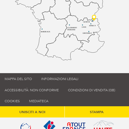
GENÈVE
ANNECY
LYON
CLERMONT-
FERRAND
BORDEAUX
GRENOBLE
MAPPA DEL SITO
INFORMAZIONI LEGALI
ACCESSIBILITÀ: NON CONFORME
CONDIZIONI DI VENDITA (GB)
COOKIES
MEDIATECA
UNISCITI A NOI
STAMPA
Qualité tourisme (s'ouvre dans une nouvelle fenêtre)
Office de tourisme de France (s'ouvre d
Atout France (s'ouvre dans une