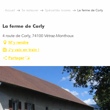
Aller
au
Accueil
Se restaurer
Spécialités locales
La ferme de Corly
contenu
principal
La ferme de Corly
4 route de Corly, 74100 Vétraz-Monthoux
M'y rendre
J'y vais en train !
Ajouter aux favoris
Partager