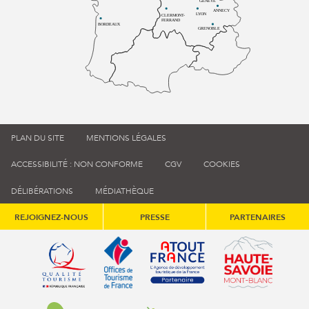
GENÈVE
ANNECY
LYON
CLERMONT-
FERRAND
BORDEAUX
GRENOBLE
PLAN DU SITE
MENTIONS LÉGALES
ACCESSIBILITÉ : NON CONFORME
CGV
COOKIES
DÉLIBÉRATIONS
MÉDIATHÈQUE
REJOIGNEZ-NOUS
PRESSE
PARTENAIRES
Qualité tourisme (s'ouvre dans une nouvelle fenêtre)
Office de tourisme de France (s'ouvre d
Atout France (s'ouvre dans une