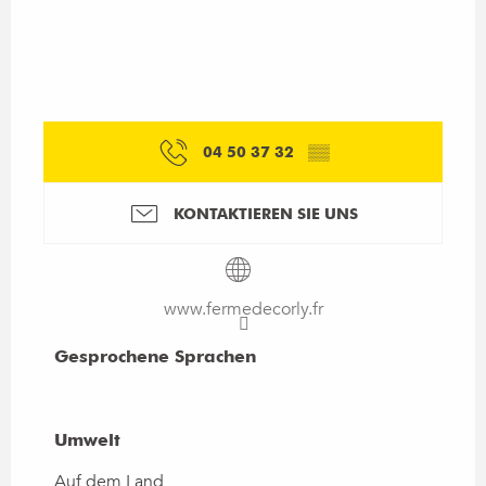
04 50 37 32
▒▒
KONTAKTIEREN SIE UNS
www.fermedecorly.fr
Gesprochene Sprachen
Gesprochene Sprachen
Umwelt
Umwelt
Auf dem Land