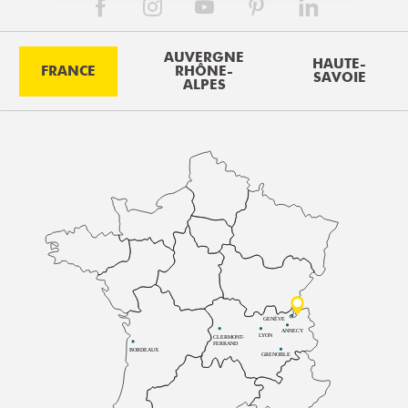
AUVERGNE
HAUTE-
FRANCE
RHÔNE-
SAVOIE
ALPES
GENÈVE
ANNECY
LYON
CLERMONT-
FERRAND
BORDEAUX
GRENOBLE