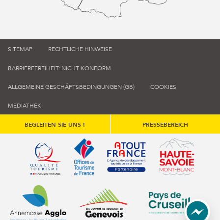
SITEMAP
RECHTLICHE HINWEISE
BARRIEREFREIHEIT: NICHT KONFORM
ALLGEMEINE GESCHÄFTSBEDINGUNGEN (GB)
COOKIES
MEDIATHEK
BEGLEITEN SIE UNS !
PRESSEBEREICH
Qualité tourisme (s'ouvre dans une nouvelle fenêtre)
Office de tourisme de France (s'ouvre d
Atout France (s'ouvre dans une
Annemasse Agglo (s'ouvre dans une nouvelle fenêtre)
Communauté de communes du Genévois 
Communauté de commu