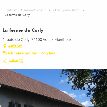
Aller
au
Startseite
Auswärts essen
Lokale Spezialitäten
contenu
La ferme de Corly
principal
La ferme de Corly
4 route de Corly, 74100 Vétraz-Monthoux
Anfahrt
Ich fahre mit dem Zug hin!
Ajouter aux favoris
Teilen