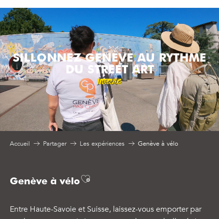
Aller
au
contenu
principal
SILLONNEZ GENÈVE AU RYTHME
DU STREET ART
Insolite
Accueil
Partager
Les expériences
Genève à vélo
Ajouter aux favoris
Genève à vélo
Entre Haute-Savoie et Suisse, laissez-vous emporter par