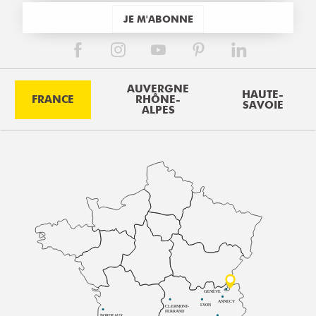
JE M'ABONNE
AUVERGNE
HAUTE-
FRANCE
RHÔNE-
SAVOIE
ALPES
GENÈVE
ANNECY
LYON
CLERMONT-
FERRAND
BORDEAUX