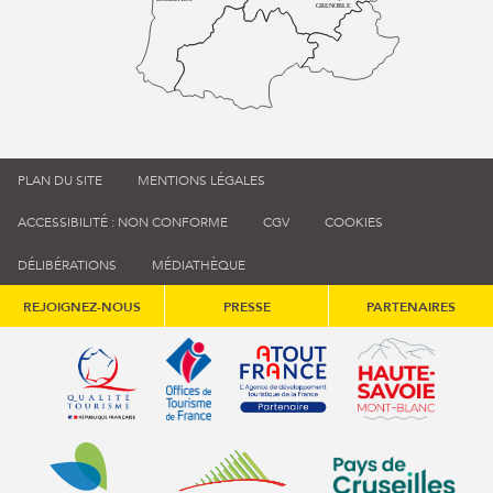
GRENOBLE
PLAN DU SITE
MENTIONS LÉGALES
ACCESSIBILITÉ : NON CONFORME
CGV
COOKIES
DÉLIBÉRATIONS
MÉDIATHÈQUE
REJOIGNEZ-NOUS
PRESSE
PARTENAIRES
Qualité tourisme (s'ouvre dans une nouvelle fenêtre)
Office de tourisme de France (s'ouvre d
Atout France (s'ouvre dans une
Annemasse Agglo (s'ouvre dans une nouvelle fenêtre)
Communauté de communes du Genévois 
Communauté de commu