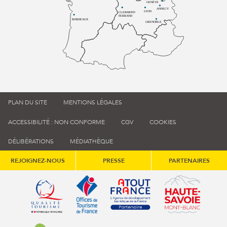
GENÈVE
ANNECY
LYON
CLERMONT-
FERRAND
BORDEAUX
GRENOBLE
PLAN DU SITE
MENTIONS LÉGALES
ACCESSIBILITÉ : NON CONFORME
CGV
COOKIES
DÉLIBÉRATIONS
MÉDIATHÈQUE
REJOIGNEZ-NOUS
PRESSE
PARTENAIRES
Qualité tourisme (s'ouvre dans une nouvelle fenêtre)
Office de tourisme de France (s'ouvre d
Atout France (s'ouvre dans une