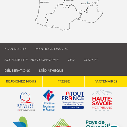
FERRAND
BORDEAUX
GRENOBLE
PLAN DU SITE
MENTIONS LÉGALES
ACCESSIBILITÉ : NON CONFORME
CGV
COOKIES
DÉLIBÉRATIONS
MÉDIATHÈQUE
REJOIGNEZ-NOUS
PRESSE
PARTENAIRES
Qualité tourisme (s'ouvre dans une nouvelle fenêtre)
Office de tourisme de France (s'ouvre d
Atout France (s'ouvre dans une
Annemasse Agglo (s'ouvre dans une nouvelle fenêtre)
Communauté de communes du Genévois 
Communauté de commu