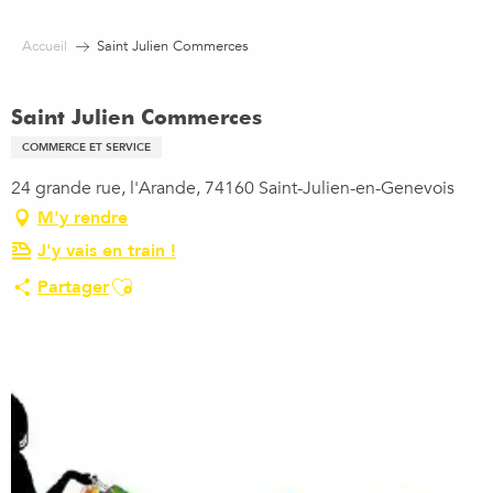
Aller
au
Accueil
Saint Julien Commerces
contenu
principal
Saint Julien Commerces
COMMERCE ET SERVICE
24 grande rue, l'Arande, 74160 Saint-Julien-en-Genevois
M'y rendre
J'y vais en train !
Ajouter aux favoris
Partager