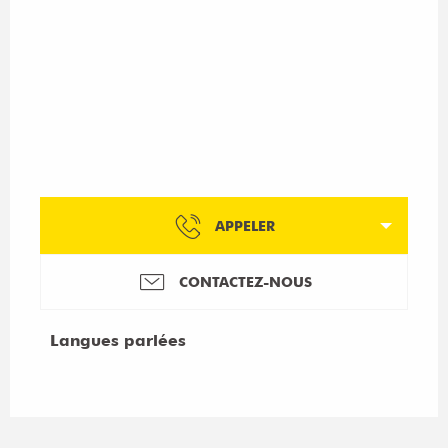
APPELER
CONTACTEZ-NOUS
Langues parlées
Langues parlées