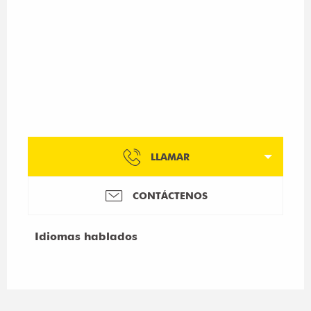
LLAMAR
CONTÁCTENOS
Idiomas hablados
Idiomas hablados