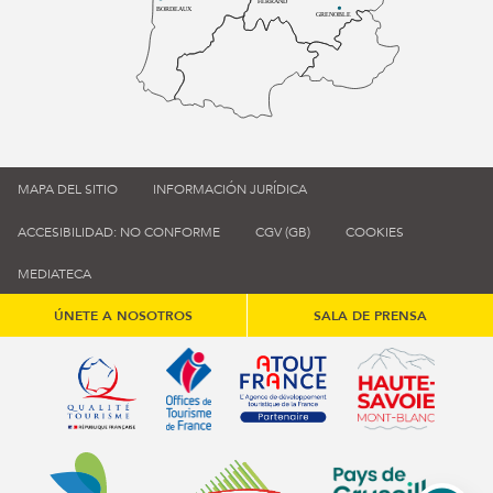
FERRAND
BORDEAUX
GRENOBLE
MAPA DEL SITIO
INFORMACIÓN JURÍDICA
ACCESIBILIDAD: NO CONFORME
CGV (GB)
COOKIES
MEDIATECA
ÚNETE A NOSOTROS
SALA DE PRENSA
Qualité tourisme (s'ouvre dans une nouvelle fenêtre)
Office de tourisme de France (s'ouvre d
Atout France (s'ouvre dans une
Annemasse Agglo (s'ouvre dans une nouvelle fenêtre)
Communauté de communes du Genévois 
Communauté de commu