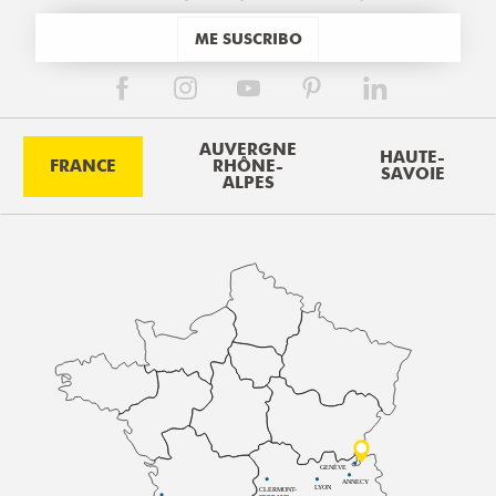
ME SUSCRIBO
AUVERGNE
HAUTE-
FRANCE
RHÔNE-
SAVOIE
ALPES
GENÈVE
ANNECY
LYON
CLERMONT-