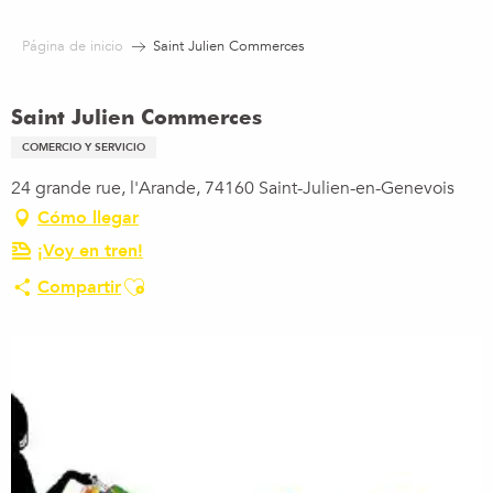
Aller
au
Página de inicio
Saint Julien Commerces
contenu
principal
Saint Julien Commerces
COMERCIO Y SERVICIO
24 grande rue, l'Arande, 74160 Saint-Julien-en-Genevois
Cómo llegar
¡Voy en tren!
Ajouter aux favoris
Compartir