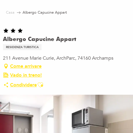
Aller
au
Casa
Albergo Capucine Appart
contenu
principal
Albergo Capucine Appart
RESIDENZA TURISTICA
211 Avenue Marie Curie, ArchParc, 74160 Archamps
Come arrivare
Vado in treno!
Ajouter aux favoris
Condividere