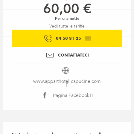
60,00 €
Per una notte
Vedi tutte le tariffe
04 50 31 25
▒▒
CONTATTATECI
www.apparthotel-capucine.com
Pagina Facebook
Descrizione