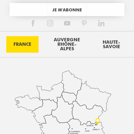
JE M'ABONNE
AUVERGNE
HAUTE-
FRANCE
RHÔNE-
SAVOIE
ALPES
GENÈVE
ANNECY
LYON
CLERMONT-
FERRAND