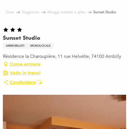
Aller
au
Casa
Soggiorno
Alloggi arredati e gîtes
Sunset Studio
contenu
principal
Sunset Studio
AMMOBILIATI
MONOLOCALE
Résidence la Charoupière, 11 rue Helvétie, 74100 Ambilly
Come arrivare
Vado in treno!
Ajouter aux favoris
Condividere