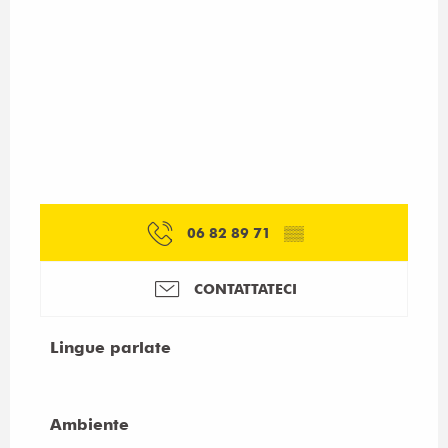
06 82 89 71
▒▒
CONTATTATECI
Lingue parlate
Lingue parlate
Ambiente
Ambiente