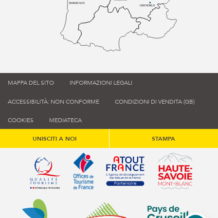
BORDEAUX
GRENOBLE
MAPPA DEL SITO
INFORMAZIONI LEGALI
ACCESSIBILITÀ: NON CONFORME
CONDIZIONI DI VENDITA (GB)
COOKIES
MEDIATECA
UNISCITI A NOI
STAMPA
Qualité tourisme (s'ouvre dans une nouvelle fenêtre)
Office de tourisme de France (s'ouvre d
Atout France (s'ouvre dans une
Annemasse Agglo (s'ouvre dans une nouvelle fenêtre)
Communauté de communes du Genévois 
Communauté de commu