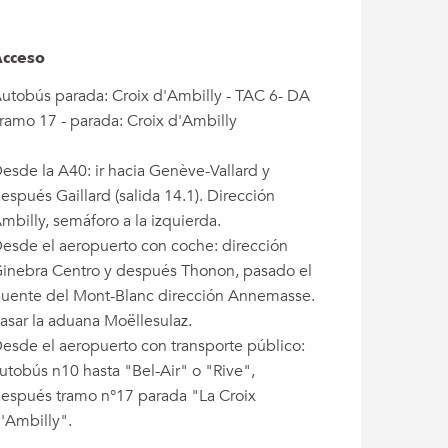
cceso
cceso
utobús parada: Croix d'Ambilly - TAC 6- DA
ramo 17 - parada: Croix d'Ambilly
esde la A40: ir hacia Genève-Vallard y
espués Gaillard (salida 14.1). Dirección
mbilly, semáforo a la izquierda.
esde el aeropuerto con coche: dirección
inebra Centro y después Thonon, pasado el
uente del Mont-Blanc dirección Annemasse.
asar la aduana Moëllesulaz.
esde el aeropuerto con transporte público:
utobús n10 hasta "Bel-Air" o "Rive",
espués tramo n°17 parada "La Croix
'Ambilly".