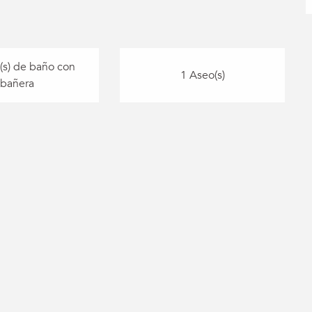
(s) de baño con
1 Aseo(s)
bañera