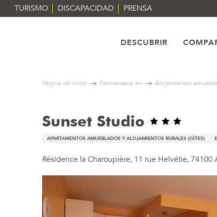
Aller
TURISMO
DISCAPACIDAD
PRENSA
au
contenu
principal
DESCUBRIR
COMPAR
Página de inicio
Permanezca en
Alojamientos amuebla
Sunset Studio
APARTAMENTOS AMUEBLADOS Y ALOJAMIENTOS RURALES (GÎTES)
Résidence la Charoupière, 11 rue Helvétie, 74100 