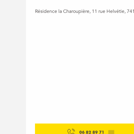
Résidence la Charoupière, 11 rue Helvétie, 74
06 82 89 71
▒▒