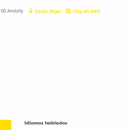
100 Ambilly
Cómo llegar
¡Voy en tren!
Idiomas hablados
Idiomas hablados