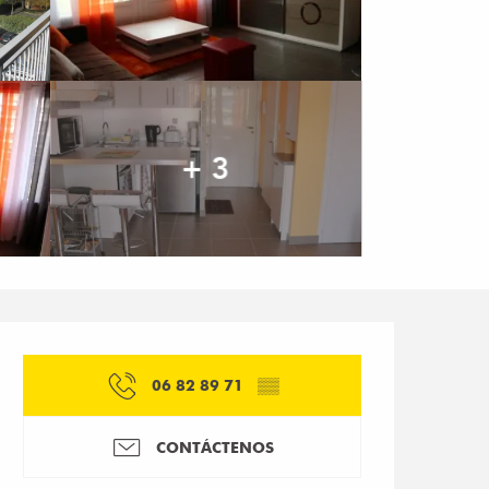
+ 3
Horarios y datos de co
06 82 89 71
▒▒
CONTÁCTENOS