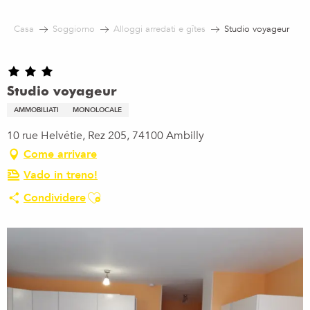
Aller
au
Casa
Soggiorno
Alloggi arredati e gîtes
Studio voyageur
contenu
principal
Studio voyageur
AMMOBILIATI
MONOLOCALE
10 rue Helvétie, Rez 205, 74100 Ambilly
Come arrivare
Vado in treno!
Ajouter aux favoris
Condividere