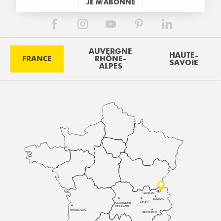
JE M'ABONNE
AUVERGNE
HAUTE-
FRANCE
RHÔNE-
SAVOIE
ALPES
GENÈVE
ANNECY
LYON
CLERMONT-
FERRAND
BORDEAUX
GRENOBLE