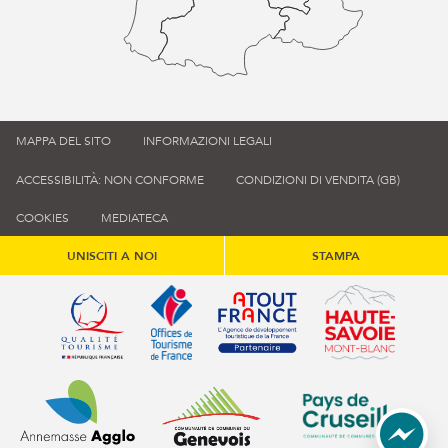
MAPPA DEL SITO
INFORMAZIONI LEGALI
ACCESSIBILITÀ: NON CONFORME
CONDIZIONI DI VENDITA (GB)
COOKIES
MEDIATECA
UNISCITI A NOI
STAMPA
Qualité tourisme (s'ouvre dans une nouvelle fenêtre)
Office de tourisme de France (s'ouvre d
Atout France (s'ouvre dans une
Annemasse Agglo (s'ouvre dans une nouvelle fenêtre)
Communauté de communes du Genévois 
Communauté de commu