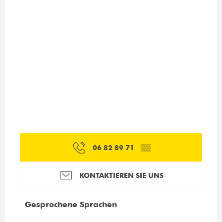
06 82 89 71
▒▒
KONTAKTIEREN SIE UNS
Gesprochene Sprachen
Gesprochene Sprachen