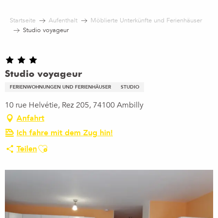
Aller
au
Startseite
Aufenthalt
Möblierte Unterkünfte und Ferienhäuser
contenu
Studio voyageur
principal
Studio voyageur
FERIENWOHNUNGEN UND FERIENHÄUSER
STUDIO
10 rue Helvétie, Rez 205, 74100 Ambilly
Anfahrt
Ich fahre mit dem Zug hin!
Ajouter aux favoris
Teilen