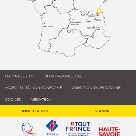
GENÈVE
ANNECY
LYON
CLERMONT-
FERRAND
BORDEAUX
GRENOBLE
MAPPA DEL SITO
INFORMAZIONI LEGALI
ACCESSIBILITÀ: NON CONFORME
CONDIZIONI DI VENDITA (GB)
COOKIES
MEDIATECA
UNISCITI A NOI
STAMPA
Qualité tourisme (s'ouvre dans une nouvelle fenêtre)
Office de tourisme de France (s'ouvre d
Atout France (s'ouvre dans une