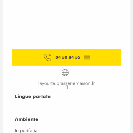
04 50 84 55
▒▒
layourte.brasseriemaison.fr
Lingue parlate
Lingue parlate
Ambiente
Ambiente
In periferia