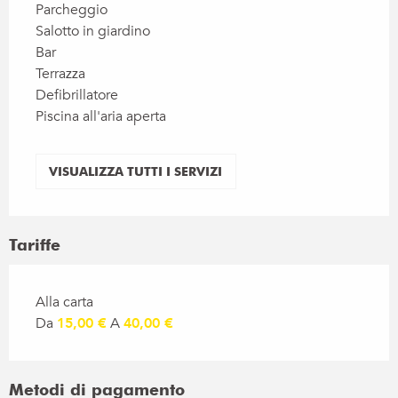
Parcheggio
Salotto in giardino
Bar
Terrazza
Defibrillatore
Piscina all'aria aperta
VISUALIZZA TUTTI I SERVIZI
Tariffe
Tariffe 2030
Alla carta
Da
15,00 €
A
40,00 €
Metodi di pagamento