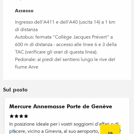
Accesso
Accesso
Ingresso dell'A411 e dell'A40 (uscita 14) a 1 km
di distanza
Autobus: fermata "Collège Jacques Prévert" a
600 m di distanza - accesso alle linee 6 e 3 della
TAC (verificare gli orari di questa linea).
Pedonale: ai piedi del sentiero lungo le rive del
fiume Arve
Sul posto
Mercure Annemasse Porte de Genève
In posizione ideale per i vostri soggiorni d'affari o di
piacere, vicino a Ginevra, al suo aeroporto, al centro
DA