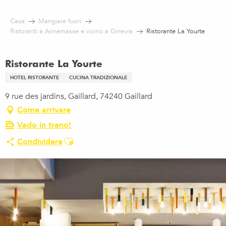
Aller
au
Casa
Mangiare fuori
contenu
Ristoranti a Annemasse e vicino a Ginevra
Ristorante La Yourte
principal
Ristorante La Yourte
HOTEL RISTORANTE
CUCINA TRADIZIONALE
9 rue des jardins, Gaillard, 74240 Gaillard
Come arrivare
Vado in treno!
Ajouter aux favoris
Condividere