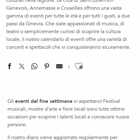
culturali nella regione. Le città di Saint-Julien-En-
Genevois, Annemasse e Cruseilles offrono una vasta
gamma di eventi per tutte le età e per tutti i gusti, a due
passi da Ginevra. Che siate appassionati di musica, di
teatro o semplicemente curiosi di scoprire la cultura
locale, il nostro calendario di eventi offre una varietà di
concerti e spettacoli che vi conquisteranno sicuramente.
Ajouter aux f
Résidence d'artistes : 2ème Café & Couleurs
Marché de Noël
Gli
eventi del fine settimana
vi aspettano! Festival
Balade au bord des Usses les pieds dans l'eau
musicali, mostre d’arte e fiere locali sono tutte ottime
Cirque : "Automne" - Julie Travert
occasioni per scoprire i talenti locali e conoscere nuove
Theater | A Mother's Pain
persone.
15ème édition du Festival Rêve de Montagnes
Jazz au Moulin
Il nostro diario viene aggiornato regolarmente per