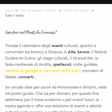
Casa
Cose da vedere e da fare
Ordine del giorno
Tutto il diario
Cosa fare nel Monts du Genevois?
Trovate il calendario degli
eventi
culturali, sportivi e
comunitari tra Annecy e Ginevra, in
Alta Savoia
: il festival
Guitare en Scène, gli stage culturali, il Musical’été, la
festa medievale di Andilly,
spettacoli
, visite guidate,
vendite di garage e mercatini delle pulci
, mercatini di
Natale,
concerti
…
Se cercate idee per uscire ad Annemasse e dintorni, siete
nel posto giusto. Che sia per domani, per questo fine
settimana, per il mese prossimo o per eventi futuri, la
nostra agenda vi offre una selezione di eventi e attività