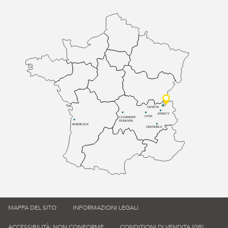
GENÈVE
ANNECY
LYON
CLERMONT-
FERRAND
BORDEAUX
GRENOBLE
MAPPA DEL SITO
INFORMAZIONI LEGALI
ACCESSIBILITÀ: NON CONFORME
CONDIZIONI DI VENDITA (GB)