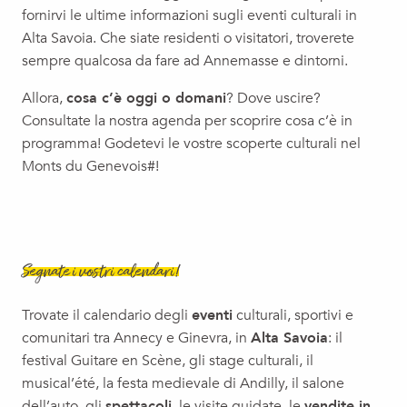
Conferenza | Un percorso nel cuore della giustizia, Marie-F
fornirvi le ultime informazioni sugli eventi culturali in
Spettacolo per famiglie | Ô, Cie La Volubile
Alta Savoia. Che siate residenti o visitatori, troverete
Le voyage de Michel Butor - l'escape box
sempre qualcosa da fare ad Annemasse e dintorni.
Concert | Gospel & Soul - Chorale Harmonie Gospel
Allora,
cosa c’è oggi o domani
? Dove uscire?
Attività per famiglie alla funivia della Salève
Consultate la nostra agenda per scoprire cosa c’è in
programma! Godetevi le vostre scoperte culturali nel
Monts du Genevois#!
Segnate i vostri calendari!
Trovate il calendario degli
eventi
culturali, sportivi e
comunitari tra Annecy e Ginevra, in
Alta Savoia
: il
festival Guitare en Scène, gli stage culturali, il
musical’été, la festa medievale di Andilly, il salone
dell’auto, gli
spettacoli
, le visite guidate, le
vendite in