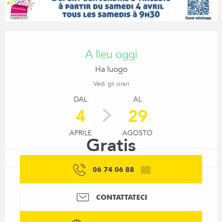
Orari e contatti
A lieu oggi
Ha luogo
Vedi gli orari
DAL
AL
4
29
APRILE
AGOSTO
Gratis
06 74 06 88
▒▒
CONTATTATECI