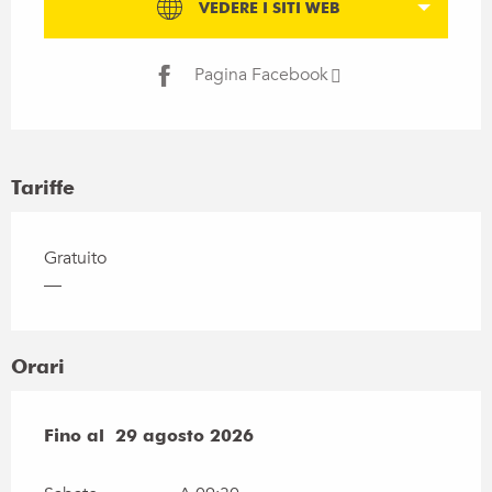
VEDERE I SITI WEB
Pagina Facebook
Tariffe
Gratuito
—
Orari
Dal
Fino al
4 aprile 2026
29 agosto 2026
al
29 agosto 2026