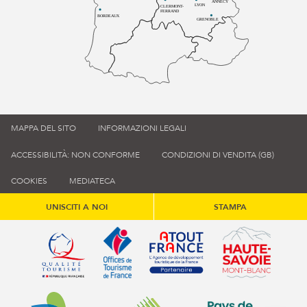
ANNECY
LYON
CLERMONT-
FERRAND
BORDEAUX
GRENOBLE
MAPPA DEL SITO
INFORMAZIONI LEGALI
ACCESSIBILITÀ: NON CONFORME
CONDIZIONI DI VENDITA (GB)
COOKIES
MEDIATECA
UNISCITI A NOI
STAMPA
Qualité tourisme (s'ouvre dans une nouvelle fenêtre)
Office de tourisme de France (s'ouvre d
Atout France (s'ouvre dans une
Annemasse Agglo (s'ouvre dans une nouvelle fenêtre)
Communauté de communes du Genévois 
Communauté de commu