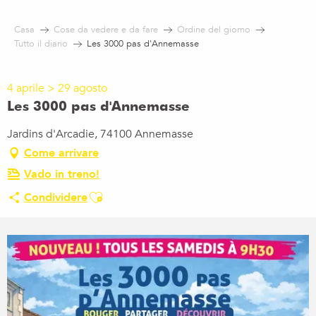
Aller
au
Casa
Cose da vedere e da fare
Ordine del giorno
contenu
Tutto il diario
Les 3000 pas d'Annemasse
principal
4 aprile > 29 agosto
Les 3000 pas d'Annemasse
Jardins d'Arcadie, 74100 Annemasse
Come arrivare
Vado in treno!
Ajouter aux favoris
Condividere