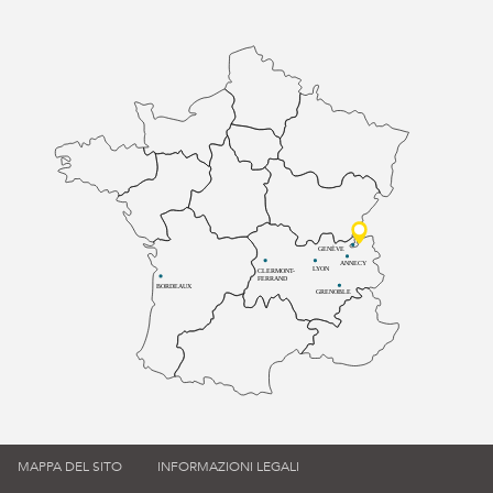
GENÈVE
ANNECY
LYON
CLERMONT-
FERRAND
BORDEAUX
GRENOBLE
MAPPA DEL SITO
INFORMAZIONI LEGALI