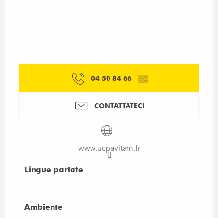
04 50 84 66
▒▒
CONTATTATECI
www.ucpavitam.fr
Lingue parlate
Lingue parlate
Ambiente
Ambiente