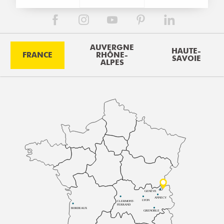
AUVERGNE
HAUTE-
FRANCE
RHÔNE-
SAVOIE
ALPES
GENÈVE
ANNECY
LYON
CLERMONT-
FERRAND
BORDEAUX
GRENOBLE