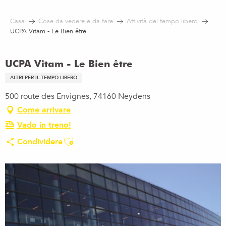
Aller
au
Casa
Cose da vedere e da fare
Attività del tempo libero
contenu
UCPA Vitam - Le Bien être
principal
UCPA Vitam - Le Bien être
ALTRI PER IL TEMPO LIBERO
500 route des Envignes, 74160 Neydens
Come arrivare
Vado in treno!
Ajouter aux favoris
Condividere