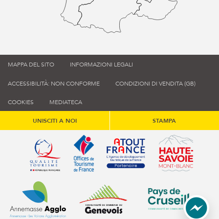
MAPPA DEL SITO
INFORMAZIONI LEGALI
ACCESSIBILITÀ: NON CONFORME
CONDIZIONI DI VENDITA (GB)
COOKIES
MEDIATECA
UNISCITI A NOI
STAMPA
Qualité tourisme (s'ouvre dans une nouvelle fenêtre)
Office de tourisme de France (s'ouvre d
Atout France (s'ouvre dans une
Annemasse Agglo (s'ouvre dans une nouvelle fenêtre)
Communauté de communes du Genévois 
Communauté de commu