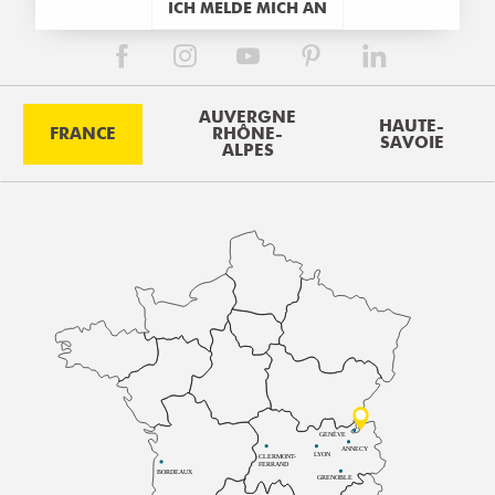
ICH MELDE MICH AN
AUVERGNE
HAUTE-
FRANCE
RHÔNE-
SAVOIE
ALPES
GENÈVE
ANNECY
LYON
CLERMONT-
FERRAND
BORDEAUX
GRENOBLE