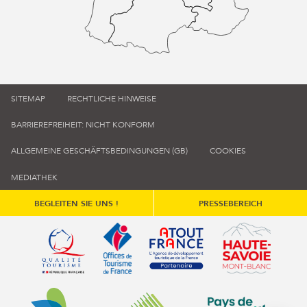
SITEMAP
RECHTLICHE HINWEISE
BARRIEREFREIHEIT: NICHT KONFORM
ALLGEMEINE GESCHÄFTSBEDINGUNGEN (GB)
COOKIES
MEDIATHEK
BEGLEITEN SIE UNS !
PRESSEBEREICH
Qualité tourisme (s'ouvre dans une nouvelle fenêtre)
Office de tourisme de France (s'ouvre d
Atout France (s'ouvre dans une
Annemasse Agglo (s'ouvre dans une nouvelle fenêtre)
Communauté de communes du Genévois 
Communauté de commu