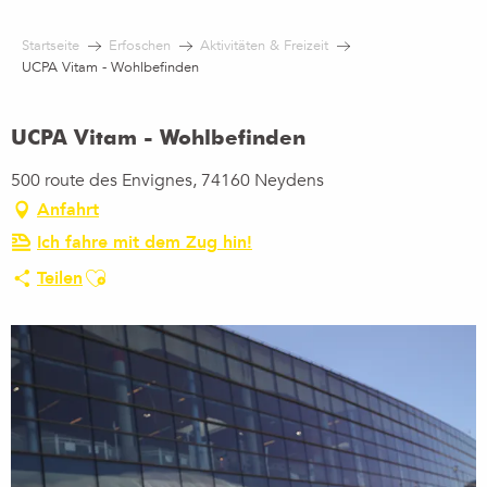
Aller
au
Startseite
Erfoschen
Aktivitäten & Freizeit
contenu
UCPA Vitam - Wohlbefinden
principal
UCPA Vitam - Wohlbefinden
500 route des Envignes, 74160 Neydens
Anfahrt
Ich fahre mit dem Zug hin!
Ajouter aux favoris
Teilen