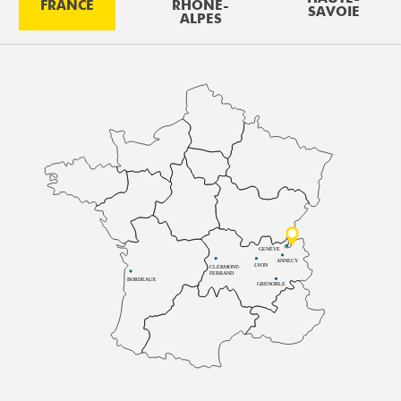
FRANCE
RHÔNE-
SAVOIE
ALPES
GENÈVE
ANNECY
LYON
CLERMONT-
FERRAND
BORDEAUX
GRENOBLE