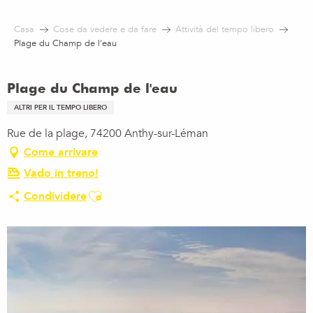
Aller
au
Casa
Cose da vedere e da fare
Attività del tempo libero
contenu
Plage du Champ de l'eau
principal
Plage du Champ de l'eau
ALTRI PER IL TEMPO LIBERO
Rue de la plage, 74200 Anthy-sur-Léman
Come arrivare
Vado in treno!
Ajouter aux favoris
Condividere