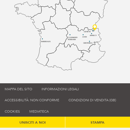
GENÈVE
ANNECY
LYON
CLERMONT-
FERRAND
BORDEAUX
GRENOBLE
MAPPA DEL SITO
INFORMAZIONI LEGALI
ACCESSIBILITÀ: NON CONFORME
CONDIZIONI DI VENDITA (GB)
COOKIES
MEDIATECA
UNISCITI A NOI
STAMPA