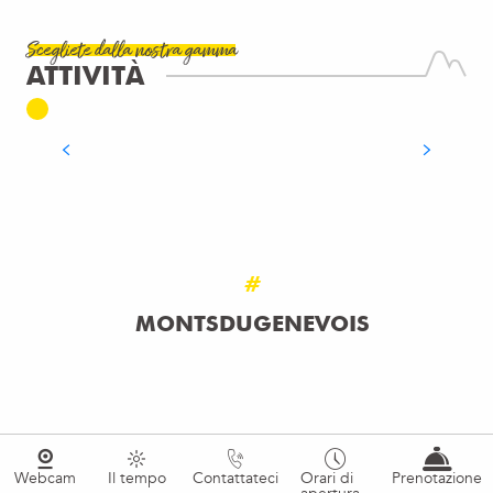
Scegliete dalla nostra gamma
EQUITAZIONE O TREKKING CON GLI
ATTIVITÀ
ASINI
LEGGI TUTTO
#
MONTSDUGENEVOIS
Webcam
Il tempo
Contattateci
Orari di
Prenotazione