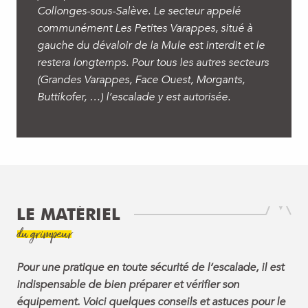
Collonges-sous-Salève. Le secteur appelé
communément Les Petites Varappes, situé à
gauche du dévaloir de la Mule est interdit et le
restera longtemps. Pour tous les autres secteurs
(Grandes Varappes, Face Ouest, Morgants,
Buttikofer, …) l’escalade y est autorisée.
LE MATÉRIEL
du grimpeur
Pour une pratique en toute sécurité de l’escalade, il est
indispensable de bien préparer et vérifier son
équipement. Voici quelques conseils et astuces pour le