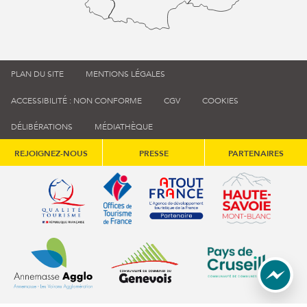
PLAN DU SITE
MENTIONS LÉGALES
ACCESSIBILITÉ : NON CONFORME
CGV
COOKIES
DÉLIBÉRATIONS
MÉDIATHÈQUE
REJOIGNEZ-NOUS
PRESSE
PARTENAIRES
Qualité tourisme (s'ouvre dans une nouvelle fenêtre)
Office de tourisme de France (s'ouvre d
Atout France (s'ouvre dans une
Annemasse Agglo (s'ouvre dans une nouvelle fenêtre)
Communauté de communes du Genévois 
Communauté de commu