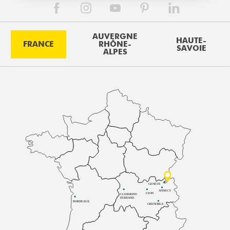
AUVERGNE
HAUTE-
FRANCE
RHÔNE-
SAVOIE
ALPES
GENÈVE
ANNECY
LYON
CLERMONT-
FERRAND
BORDEAUX
GRENOBLE