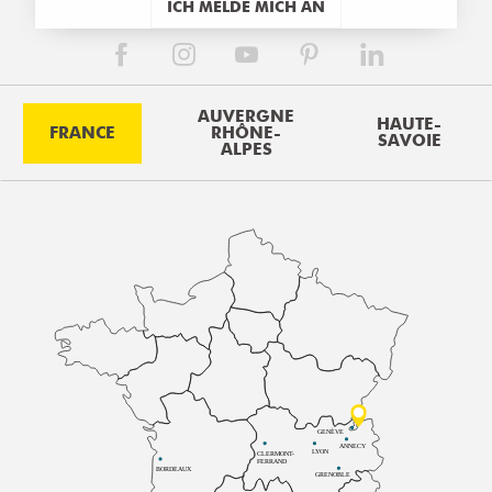
ICH MELDE MICH AN
AUVERGNE
HAUTE-
FRANCE
RHÔNE-
SAVOIE
ALPES
GENÈVE
ANNECY
LYON
CLERMONT-
FERRAND
BORDEAUX
GRENOBLE