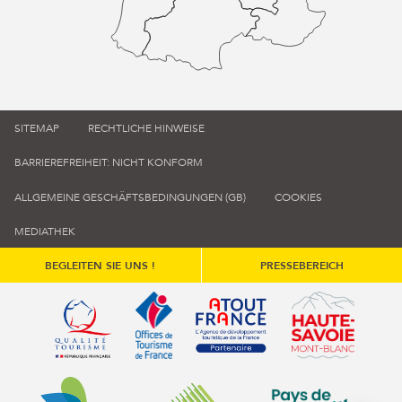
SITEMAP
RECHTLICHE HINWEISE
BARRIEREFREIHEIT: NICHT KONFORM
ALLGEMEINE GESCHÄFTSBEDINGUNGEN (GB)
COOKIES
MEDIATHEK
BEGLEITEN SIE UNS !
PRESSEBEREICH
Qualité tourisme (s'ouvre dans une nouvelle fenêtre)
Office de tourisme de France (s'ouvre d
Atout France (s'ouvre dans une
Annemasse Agglo (s'ouvre dans une nouvelle fenêtre)
Communauté de communes du Genévois 
Communauté de commu