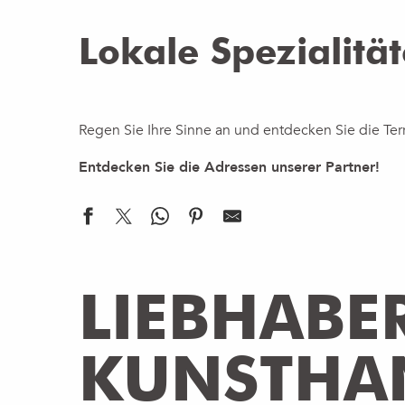
Lokale Spezialitä
Regen Sie Ihre Sinne an und entdecken Sie die Ter
Entdecken Sie die Adressen unserer Partner!
Vins Duvernay
LIEBHABE
Le Corti de Selevi - Herboristerie
Bio-Hofladen auf dem Bauernhof Ferme de Chosal
Un rêve d'abeille
KUNSTHA
La Ferme du Petit Mont
Pâtisserie Chocolaterie Lesage Salon de Desserts