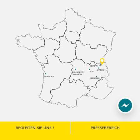
GENÈVE
ANNECY
LYON
CLERMONT-
FERRAND
BORDEAUX
GRENOBLE
BEGLEITEN SIE UNS !
PRESSEBEREICH