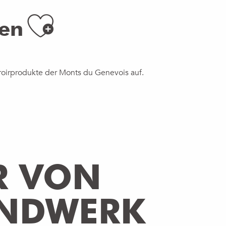
Ajouter aux
ten
roirprodukte der Monts du Genevois auf.
R VON
NDWERK