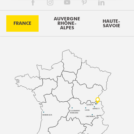
AUVERGNE
HAUTE-
FRANCE
RHÔNE-
SAVOIE
ALPES
GENÈVE
ANNECY
LYON
CLERMONT-
FERRAND
BORDEAUX
GRENOBLE