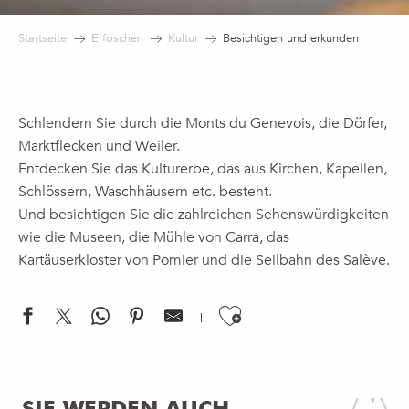
Startseite
Erfoschen
Kultur
Besichtigen und erkunden
Schlendern Sie durch die Monts du Genevois, die Dörfer,
Marktflecken und Weiler.
Entdecken Sie das Kulturerbe, das aus Kirchen, Kapellen,
Schlössern, Waschhäusern etc. besteht.
Und besichtigen Sie die zahlreichen Sehenswürdigkeiten
wie die Museen, die Mühle von Carra, das
Kartäuserkloster von Pomier und die Seilbahn des Salève.
Ajouter aux f
Chartreuse de Pomier
Kirche Saint Pierre
SIE WERDEN AUCH