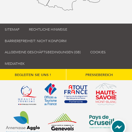
SITEMAP
RECHTLICHE HINWEISE
BARRIEREFREIHEIT: NICHT KONFORM
ALLGEMEINE GESCHÄFTSBEDINGUNGEN (GB)
COOKIES
MEDIATHEK
BEGLEITEN SIE UNS !
PRESSEBEREICH
Qualité tourisme (s'ouvre dans une nouvelle fenêtre)
Office de tourisme de France (s'ouvre d
Atout France (s'ouvre dans une
Annemasse Agglo (s'ouvre dans une nouvelle fenêtre)
Communauté de communes du Genévois 
Communauté de commu