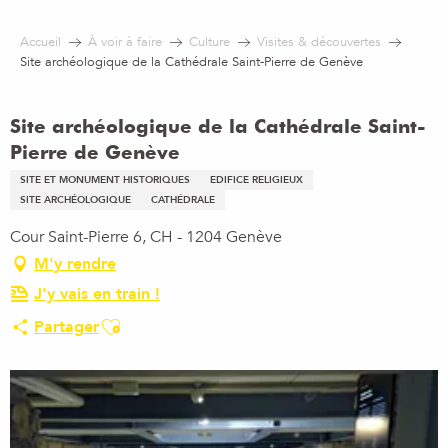
Aller
au
Accueil
À voir à faire
Culture
Visites & découvertes
contenu
Site archéologique de la Cathédrale Saint-Pierre de Genève
principal
Site archéologique de la Cathédrale Saint-
Pierre de Genève
SITE ET MONUMENT HISTORIQUES
EDIFICE RELIGIEUX
SITE ARCHÉOLOGIQUE
CATHÉDRALE
Cour Saint-Pierre 6, CH - 1204 Genève
M'y rendre
J'y vais en train !
Ajouter aux favoris
Partager