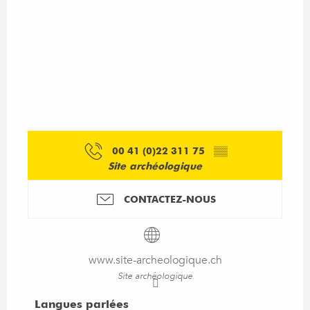
00 41 (0)22 311 75
▒▒
Site archéologique
CONTACTEZ-NOUS
www.site-archeologique.ch
Site archéologique
Langues parlées
Langues parlées