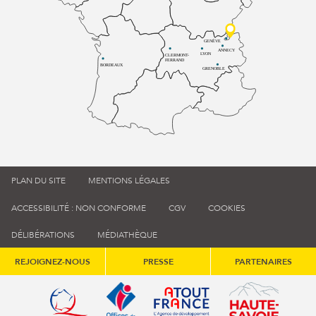
GENÈVE
ANNECY
LYON
CLERMONT-
FERRAND
BORDEAUX
GRENOBLE
PLAN DU SITE
MENTIONS LÉGALES
ACCESSIBILITÉ : NON CONFORME
CGV
COOKIES
DÉLIBÉRATIONS
MÉDIATHÈQUE
REJOIGNEZ-NOUS
PRESSE
PARTENAIRES
Qualité tourisme (s'ouvre dans une nouvelle fenêtre)
Office de tourisme de France (s'ouvre d
Atout France (s'ouvre dans une