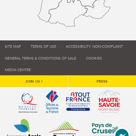
SITE MAP
TERMS OF USE
ACCESSIBILITY: NON-COMPLIANT
GENERAL TERMS & CONDITIONS OF SALE
COOKIES
MEDIA CENTRE
JOIN US !
PRESS
Qualité tourisme (s'ouvre dans une nouvelle fenêtre)
Office de tourisme de France (s'ouvre d
Atout France (s'ouvre dans une
Annemasse Agglo (s'ouvre dans une nouvelle fenêtre)
Communauté de communes du Genévois 
Communauté de commu