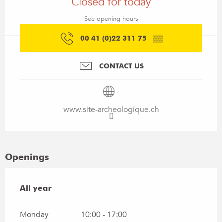
Closed for today
See opening hours
00 41 (0)22 311 75
▒▒
CONTACT US
www.site-archeologique.ch
Openings
All year
All year
Monday
10:00 - 17:00