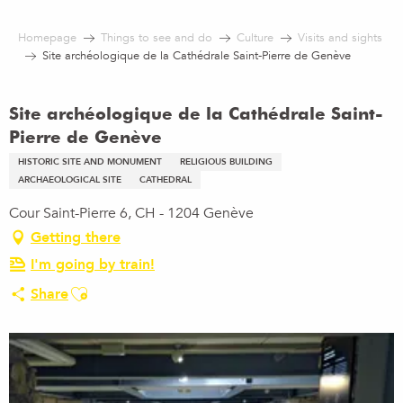
Aller
au
Homepage
Things to see and do
Culture
Visits and sights
contenu
Site archéologique de la Cathédrale Saint-Pierre de Genève
principal
Site archéologique de la Cathédrale Saint-
Pierre de Genève
HISTORIC SITE AND MONUMENT
RELIGIOUS BUILDING
ARCHAEOLOGICAL SITE
CATHEDRAL
Cour Saint-Pierre 6, CH - 1204 Genève
Getting there
I'm going by train!
Ajouter aux favoris
Share