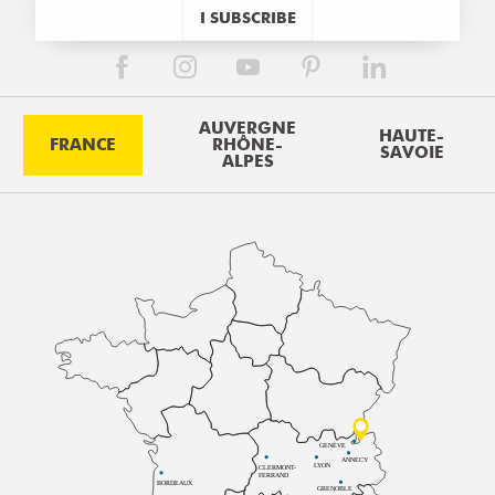
I SUBSCRIBE
AUVERGNE
HAUTE-
FRANCE
RHÔNE-
SAVOIE
ALPES
GENÈVE
ANNECY
LYON
CLERMONT-
FERRAND
BORDEAUX
GRENOBLE