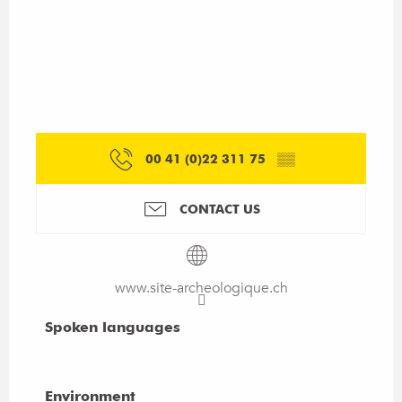
00 41 (0)22 311 75
▒▒
CONTACT US
www.site-archeologique.ch
Spoken languages
Spoken languages
Environment
Environment