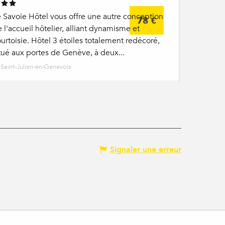
 Savoie Hôtel vous offre une autre conception
78
€
 l'accueil hôtelier, alliant dynamisme et
urtoisie. Hôtel 3 étoiles totalement redécoré,
tué aux portes de Genève, à deux...
Saint-Julien-en-Genevois
Signaler une erreur