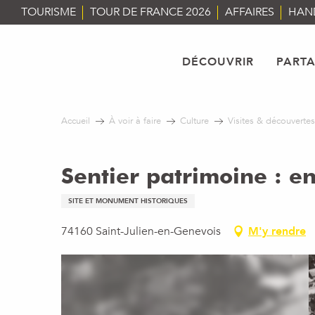
Aller
TOURISME
TOUR DE FRANCE 2026
AFFAIRES
HAN
au
contenu
principal
DÉCOUVRIR
PART
Accueil
À voir à faire
Culture
Visites & découvertes
Sentier patrimoine : en
SITE ET MONUMENT HISTORIQUES
74160 Saint-Julien-en-Genevois
M'y rendre