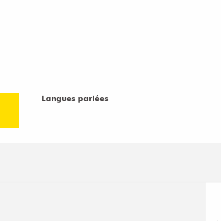
Langues parlées
Langues parlées