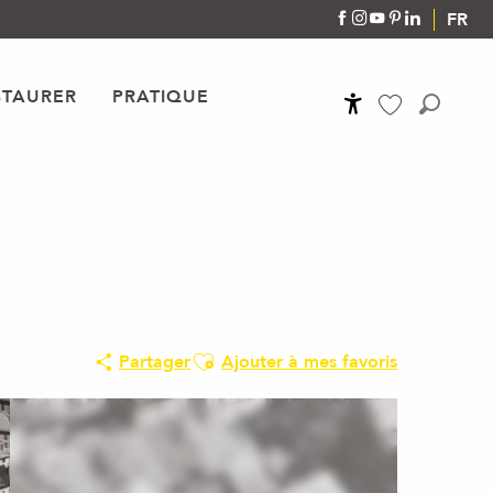
FR
STAURER
PRATIQUE
Accessibilité
Recher
Voir les favoris
Ajouter aux favoris
Partager
Ajouter à mes favoris