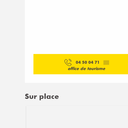
04 50 04 71
▒▒
office de tourisme
Sur place