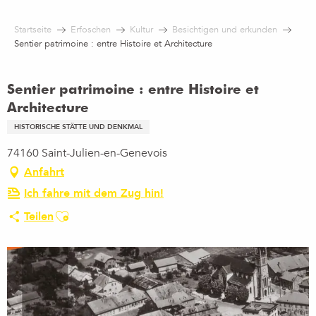
Aller
au
Startseite
Erfoschen
Kultur
Besichtigen und erkunden
contenu
Sentier patrimoine : entre Histoire et Architecture
principal
Sentier patrimoine : entre Histoire et
Architecture
HISTORISCHE STÄTTE UND DENKMAL
74160 Saint-Julien-en-Genevois
Anfahrt
Ich fahre mit dem Zug hin!
Ajouter aux favoris
Teilen