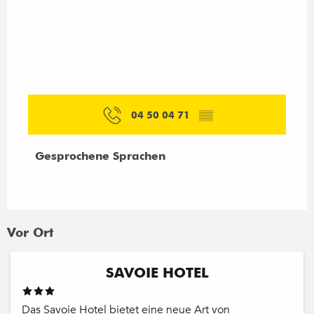
04 50 04 71
▒▒
Gesprochene Sprachen
Gesprochene Sprachen
Vor Ort
SAVOIE HOTEL
Das Savoie Hotel bietet eine neue Art von