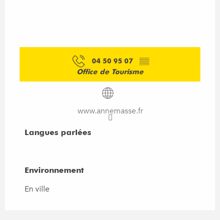
04 50 95 07
▒▒
Office de Tourisme
www.annemasse.fr
Langues parlées
Langues parlées
Environnement
Environnement
En ville