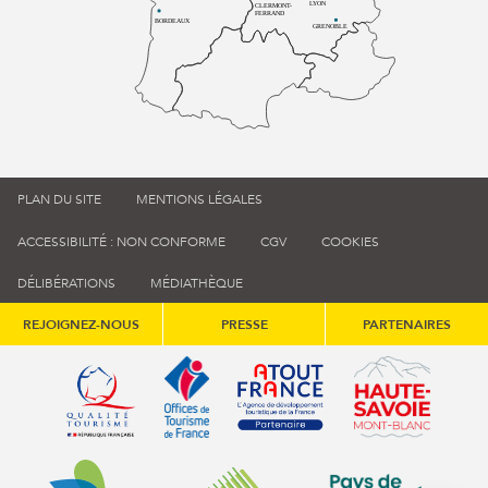
LYON
CLERMONT-
FERRAND
BORDEAUX
GRENOBLE
PLAN DU SITE
MENTIONS LÉGALES
ACCESSIBILITÉ : NON CONFORME
CGV
COOKIES
DÉLIBÉRATIONS
MÉDIATHÈQUE
REJOIGNEZ-NOUS
PRESSE
PARTENAIRES
Qualité tourisme (s'ouvre dans une nouvelle fenêtre)
Office de tourisme de France (s'ouvre d
Atout France (s'ouvre dans une
Annemasse Agglo (s'ouvre dans une nouvelle fenêtre)
Communauté de communes du Genévois 
Communauté de commu