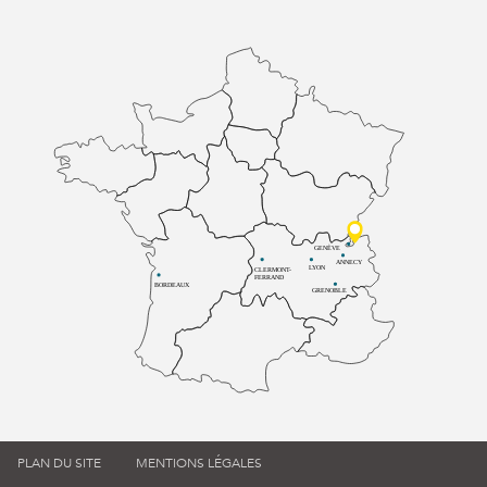
GENÈVE
ANNECY
LYON
CLERMONT-
FERRAND
BORDEAUX
GRENOBLE
PLAN DU SITE
MENTIONS LÉGALES