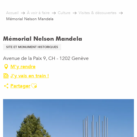
Aller
au
Accueil
À voir à faire
Culture
Visites & découvertes
contenu
Mémorial Nelson Mandela
principal
Mémorial Nelson Mandela
SITE ET MONUMENT HISTORIQUES
Avenue de la Paix 9, CH - 1202 Genève
M'y rendre
J'y vais en train !
Ajouter aux favoris
Partager