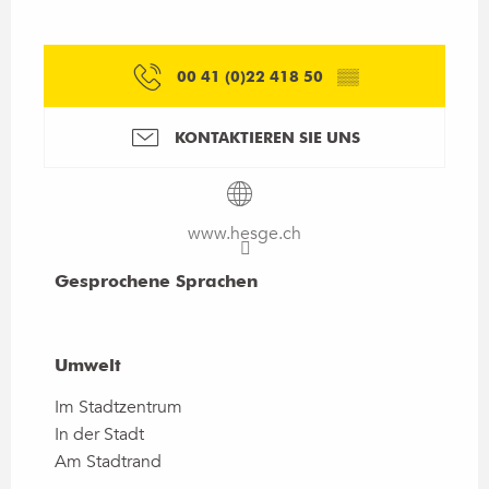
00 41 (0)22 418 50
▒▒
KONTAKTIEREN SIE UNS
www.hesge.ch
Gesprochene Sprachen
Gesprochene Sprachen
Umwelt
Umwelt
Im Stadtzentrum
In der Stadt
Am Stadtrand