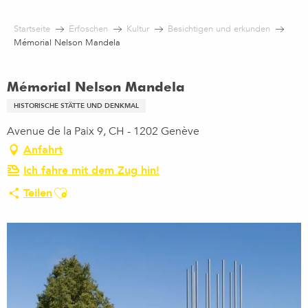
Aller
au
Startseite
Erfoschen
Kultur
Besichtigen und erkunden
contenu
Mémorial Nelson Mandela
principal
Mémorial Nelson Mandela
HISTORISCHE STÄTTE UND DENKMAL
Avenue de la Paix 9, CH - 1202 Genève
Anfahrt
Ich fahre mit dem Zug hin!
Ajouter aux favoris
Teilen