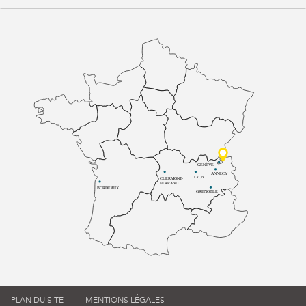
GENÈVE
ANNECY
LYON
CLERMONT-
FERRAND
BORDEAUX
GRENOBLE
PLAN DU SITE
MENTIONS LÉGALES