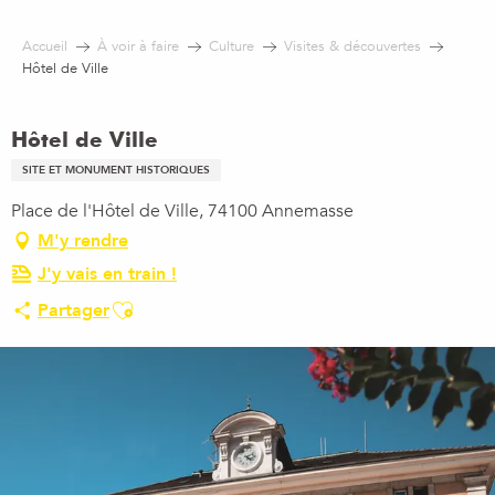
Aller
au
Accueil
À voir à faire
Culture
Visites & découvertes
contenu
Hôtel de Ville
principal
Hôtel de Ville
SITE ET MONUMENT HISTORIQUES
Place de l'Hôtel de Ville, 74100 Annemasse
M'y rendre
J'y vais en train !
Ajouter aux favoris
Partager