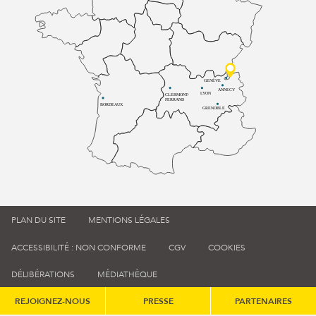
GENÈVE
ANNECY
LYON
CLERMONT-
FERRAND
BORDEAUX
GRENOBLE
PLAN DU SITE
MENTIONS LÉGALES
ACCESSIBILITÉ : NON CONFORME
CGV
COOKIES
DÉLIBÉRATIONS
MÉDIATHÈQUE
REJOIGNEZ-NOUS
PRESSE
PARTENAIRES