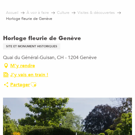
Aller
au
Accueil
À voir à faire
Culture
Visites & découvertes
contenu
Horloge fleurie de Genève
principal
Horloge fleurie de Genève
SITE ET MONUMENT HISTORIQUES
Quai du Général-Guisan, CH - 1204 Genève
M'y rendre
J'y vais en train !
Ajouter aux favoris
Partager