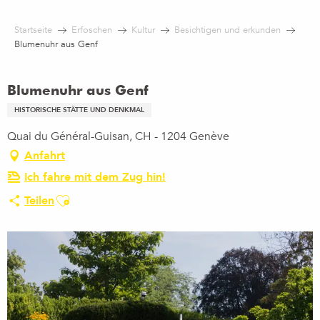
Aller
au
Startseite
Erfoschen
Kultur
Besichtigen und erkunden
contenu
Blumenuhr aus Genf
principal
Blumenuhr aus Genf
HISTORISCHE STÄTTE UND DENKMAL
Quai du Général-Guisan, CH - 1204 Genève
Anfahrt
Ich fahre mit dem Zug hin!
Ajouter aux favoris
Teilen