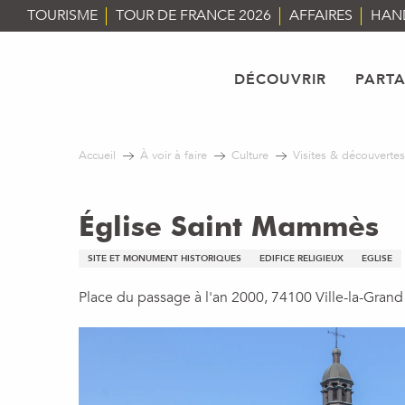
Aller
TOURISME
TOUR DE FRANCE 2026
AFFAIRES
HAN
au
contenu
principal
DÉCOUVRIR
PART
Accueil
À voir à faire
Culture
Visites & découvertes
Église Saint Mammès
SITE ET MONUMENT HISTORIQUES
EDIFICE RELIGIEUX
EGLISE
Place du passage à l'an 2000, 74100 Ville-la-Grand