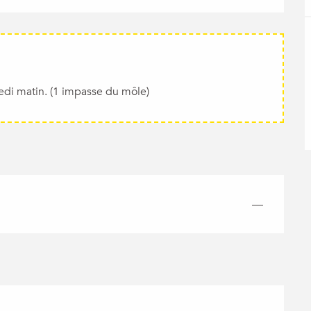
di matin. (1 impasse du môle)
—