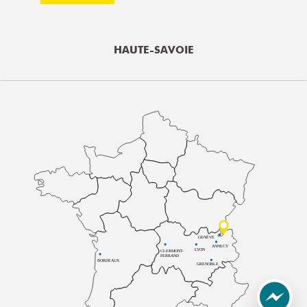
HAUTE-SAVOIE
GENÈVE
ANNECY
LYON
CLERMONT-
FERRAND
BORDEAUX
GRENOBLE