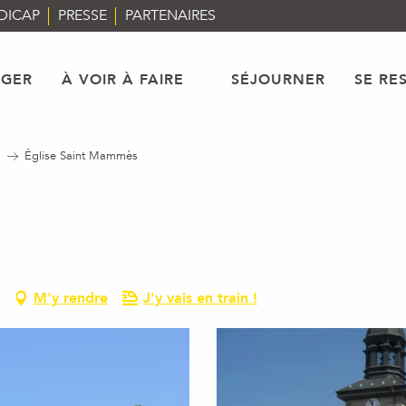
DICAP
PRESSE
PARTENAIRES
AGER
À VOIR À FAIRE
SÉJOURNER
SE RE
Église Saint Mammès
M'y rendre
J'y vais en train !