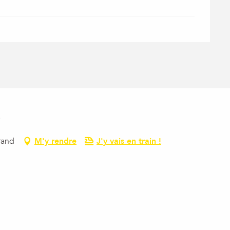
s
rand
M'y rendre
J'y vais en train !