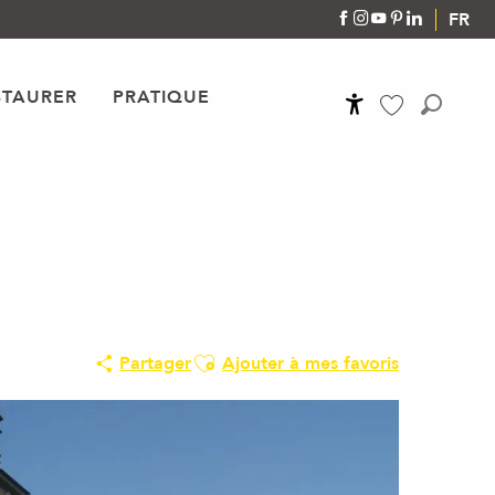
FR
STAURER
PRATIQUE
Accessibilité
Recher
Voir les favoris
Ajouter aux favoris
Partager
Ajouter à mes favoris