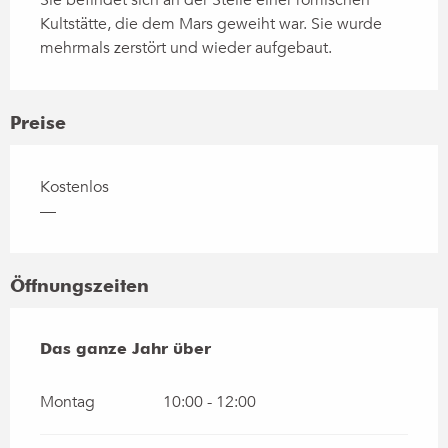
Sie befindet sich an der Stelle einer römischen 
Kultstätte, die dem Mars geweiht war. Sie wurde 
mehrmals zerstört und wieder aufgebaut.
Preise
Kostenlos
—
Öffnungszeiten
Das ganze Jahr über
Das ganze Jahr über
Montag
10:00 - 12:00