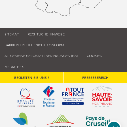
SITEMAP
RECHTLICHE HINWEISE
BARRIEREFREIHEIT: NICHT KONFORM
ALLGEMEINE GESCHÄFTSBEDINGUNGEN (GB)
COOKIES
MEDIATHEK
BEGLEITEN SIE UNS !
PRESSEBEREICH
Qualité tourisme (s'ouvre dans une nouvelle fenêtre)
Office de tourisme de France (s'ouvre d
Atout France (s'ouvre dans une
Annemasse Agglo (s'ouvre dans une nouvelle fenêtre)
Communauté de communes du Genévois 
Communauté de commu