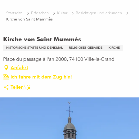
Aller
au
Startseite
Erfoschen
Kultur
Besichtigen und erkunden
contenu
Kirche von Saint Mammès
principal
Kirche von Saint Mammès
HISTORISCHE STÄTTE UND DENKMAL
RELIGIÖSES GEBÄUDE
KIRCHE
Place du passage à l'an 2000, 74100 Ville-la-Grand
Anfahrt
Ich fahre mit dem Zug hin!
Ajouter aux favoris
Teilen