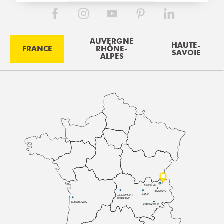
AUVERGNE
HAUTE-
FRANCE
RHÔNE-
SAVOIE
ALPES
GENÈVE
ANNECY
LYON
CLERMONT-
FERRAND
BORDEAUX
GRENOBLE