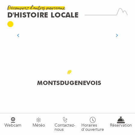
Les Monts du Genevois sont riches d’histoires
Découvrez d'autres morceaux
et de légendes. Mais connaissez-vous tous les
D'HISTOIRE LOCALE
secrets qu’ils cachent ? Entre récits du passé et
anecdotes surprenantes, découvrez...
LIRE LA SUITE
#
MONTSDUGENEVOIS
Webcam
Météo
Contactez-
Horaires
Réservation
nous
d'ouverture