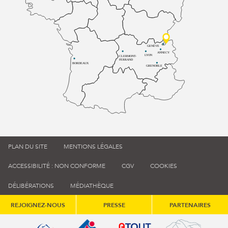
GENÈVE
ANNECY
LYON
CLERMONT-
FERRAND
BORDEAUX
GRENOBLE
PLAN DU SITE
MENTIONS LÉGALES
ACCESSIBILITÉ : NON CONFORME
CGV
COOKIES
DÉLIBÉRATIONS
MÉDIATHÈQUE
REJOIGNEZ-NOUS
PRESSE
PARTENAIRES