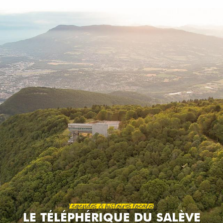
Aller
au
contenu
principal
Légendes & histoires locales
LE TÉLÉPHÉRIQUE DU SALÈVE