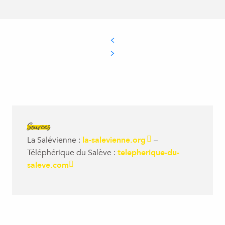
Sources
La Salévienne :
la-salevienne.org
–
Téléphérique du Salève :
telepherique-du-
saleve.com
LE PATRIMOINE D’ANDILLY