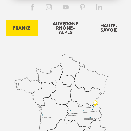
AUVERGNE
HAUTE-
FRANCE
RHÔNE-
SAVOIE
ALPES
GENÈVE
ANNECY
LYON
CLERMONT-
FERRAND
BORDEAUX
GRENOBLE