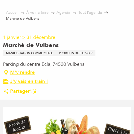
Aller
au
Accueil
À voir à faire
Agenda
Tout l’agenda
contenu
Marché de Vulbens
principal
1 janvier > 31 décembre
Marché de Vulbens
MANIFESTATION COMMERCIALE
PRODUITS DU TERROIR
Parking du centre Ecla, 74520 Vulbens
M'y rendre
J'y vais en train !
Ajouter aux favoris
Partager