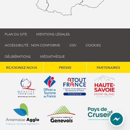
PLAN DU SITE
MENTIONS LÉGALES
ACCESSIBILITÉ : NON CONFORME
CGV
COOKIES
DÉLIBÉRATIONS
MÉDIATHÈQUE
REJOIGNEZ-NOUS
PRESSE
PARTENAIRES
Qualité tourisme (s'ouvre dans une nouvelle fenêtre)
Office de tourisme de France (s'ouvre d
Atout France (s'ouvre dans une
Annemasse Agglo (s'ouvre dans une nouvelle fenêtre)
Communauté de communes du Genévois 
Communauté de commu