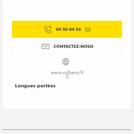
04 50 04 35
▒▒
CONTACTEZ-NOUS
www.vulbens.fr
Langues parlées
Langues parlées