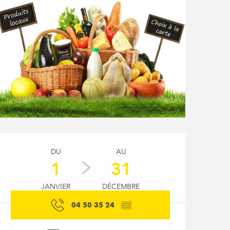
Ouverture et coordon
DU
AU
1
31
JANVIER
DÉCEMBRE
04 50 35 24
▒▒