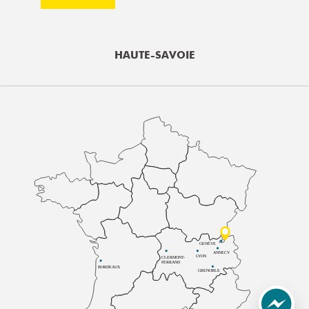
HAUTE-SAVOIE
GENÈVE
ANNECY
LYON
CLERMONT-
FERRAND
BORDEAUX
GRENOBLE