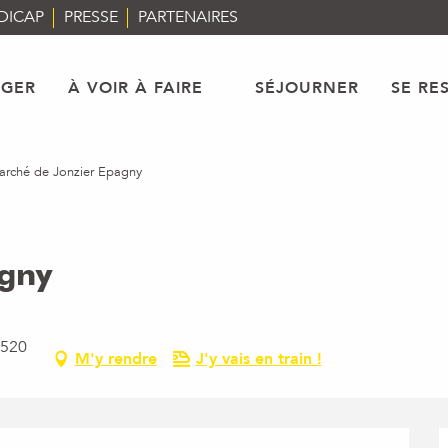
DICAP
PRESSE
PARTENAIRES
AGER
À VOIR À FAIRE
SÉJOURNER
SE RE
rché de Jonzier Epagny
agny
4520
M'y rendre
J'y vais en train !