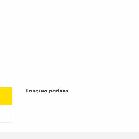
Langues parlées
Langues parlées