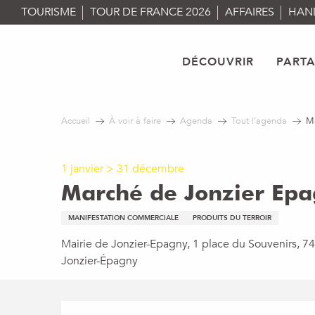
Aller
TOURISME
TOUR DE FRANCE 2026
AFFAIRES
HAN
au
contenu
principal
DÉCOUVRIR
PART
Accueil
À voir à faire
Agenda
Tout l’agenda
Ma
1 janvier > 31 décembre
Marché de Jonzier Ep
MANIFESTATION COMMERCIALE
PRODUITS DU TERROIR
Mairie de Jonzier-Epagny, 1 place du Souvenirs, 7
Jonzier-Épagny