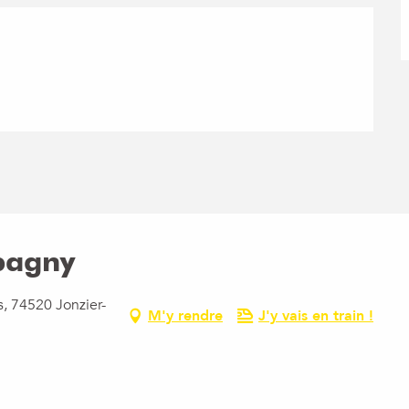
pagny
s, 74520 Jonzier-
M'y rendre
J'y vais en train !