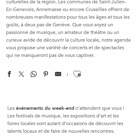
culturelles de la région. Les communes de Saint-Julien-
En-Genevois, Annemasse ou encore Cruseilles offrent de
nombreuses manifestations pour tous les âges et tous les
goûts, à deux pas de Genève. Que vous soyez un
passionné de musique, un amateur de théâtre ou un
curieux avide de découvrir la culture locale, notre agenda
vous propose une variété de concerts et de spectacles
qui ne manqueront pas de vous captiver.
Ajouter aux f
Activité : Vis ma vie d'écogarde
Visite guidée : Les femmes résistantes
Les
événements du week-end
n’attendent que vous !
Soirée tropicale
Les festivals de musique, les expositions d’art et les
Concert | Marine Veber, Autour de la sonate pour piano
foires locales sont autant d’occasions de découvrir les
Concert | Voyage dansant, Duo Licòrna
talents locaux et de faire de nouvelles rencontres.
Spectacle Famille | Ô, Cie La Volubile