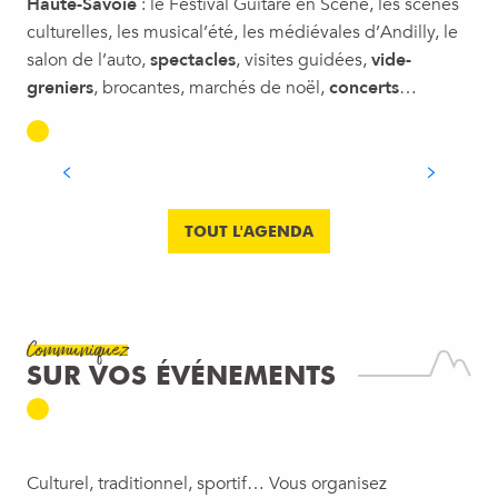
Haute-Savoie
: le Festival Guitare en Scène, les scènes
culturelles, les musical’été, les médiévales d’Andilly, le
salon de l’auto,
spectacles
, visites guidées,
vide-
FESTIVAL LES MUSICAL’ÉTÉ À
greniers
, brocantes, marchés de noël,
concerts
…
ANNEMASSE : VOS SOIRÉES
MUSIQUE DE LA SAISON
LIRE LA SUITE
TOUT L'AGENDA
Communiquez
SUR VOS ÉVÉNEMENTS
Culturel, traditionnel, sportif… Vous organisez