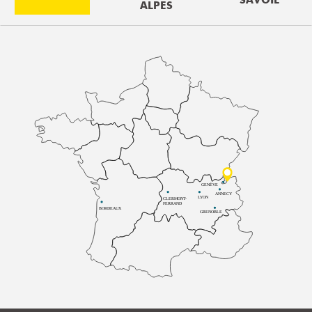
SAVOIE
ALPES
GENÈVE
ANNECY
LYON
CLERMONT-
FERRAND
BORDEAUX
GRENOBLE