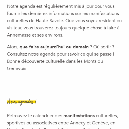
Visite guidée sur l'histoire d'Annemasse
Notre agenda est régulièrement mis à jour pour vous
Concert jazz : ubaq / Les Musical'été 2026
fournir les dernières informations sur les manifestations
Ciné Plein air "Mufasa : Le Roi Lion"
culturelles de Haute-Savoie. Que vous soyez résident ou
Jazz au Moulin
visiteur, vous trouverez toujours quelque chose à faire à
Visite : Ô tour des enfants
Annemasse et ses environs.
Découverte d'un atelier de conservation-restauration d'art m
Alors,
que faire aujourd’hui ou demain
? Où sortir ?
Consultez notre agenda pour savoir ce qui se passe !
Bonne découverte culturelle dans les Monts du
Genevois !
À vos agendas !
Retrouvez le calendrier des
manifestations
culturelles,
sportives ou associatives entre Annecy et Genève, en